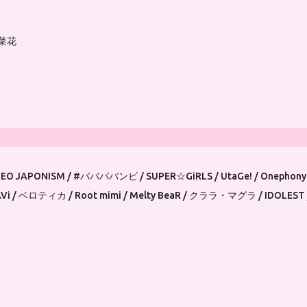
菜花
PONISM / #ババババンビ / SUPER☆GiRLS / UtaGe! / Onephony
 / ベロティカ / Root mimi / Melty BeaR / クララ・マグラ / IDOLE