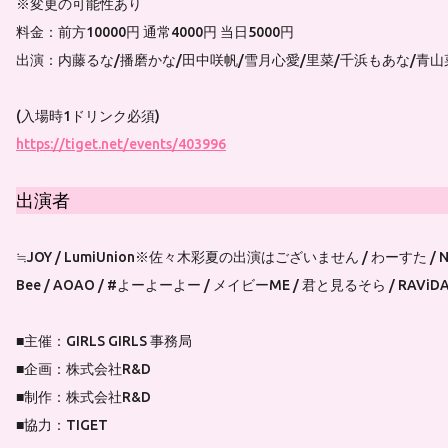
※変更の可能性あり
料金：前方10000円 通常4000円 当日5000円
出演：内藤るな/播磨かな/田中咲帆/雪月心愛/里菜/千浜もあな/青山
(入場時1ドリンク必須)
https://tiget.net/events/403996
出演者
≒JOY / LumiUnion※佐々木彩夏の出演はございません / わーすた / NEO JA
Bee / AOAO / #よーよーよー / メイビーME / 君と見るそら / RAViDAVi
■主催：GIRLS GIRLS 事務局
■企画：株式会社R&D
■制作：株式会社R&D
■協力：TIGET