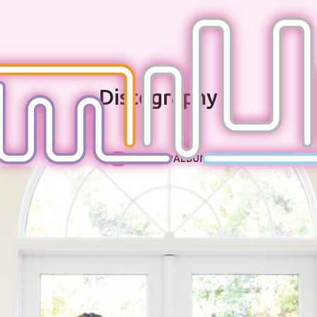
Discography
ALL
SINGLE
EP
ALBUM