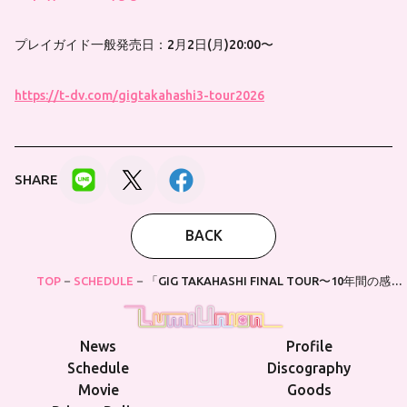
プレイガイド一般発売日：2月2日(月)20:00〜
https://t-dv.com/gigtakahashi3-tour2026
SHARE
BACK
TOP
SCHEDULE
「GIG TAKAHASHI FINAL TOUR〜10年間の感謝
を込めて〜」
News
Profile
Schedule
Discography
Movie
Goods