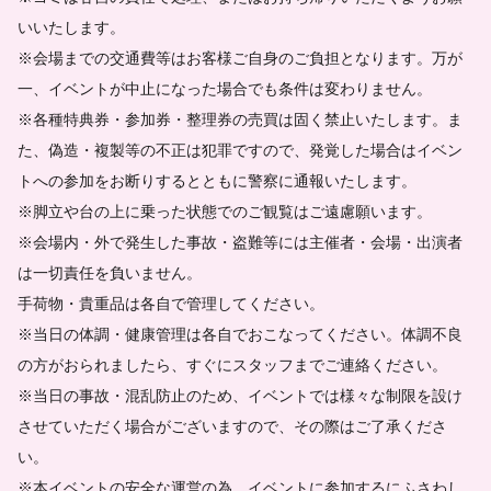
いいたします。
※会場までの交通費等はお客様ご自身のご負担となります。万が
一、イベントが中止になった場合でも条件は変わりません。
※各種特典券・参加券・整理券の売買は固く禁止いたします。ま
た、偽造・複製等の不正は犯罪ですので、発覚した場合はイベン
トへの参加をお断りするとともに警察に通報いたします。
※脚立や台の上に乗った状態でのご観覧はご遠慮願います。
※会場内・外で発生した事故・盗難等には主催者・会場・出演者
は一切責任を負いません。
手荷物・貴重品は各自で管理してください。
※当日の体調・健康管理は各自でおこなってください。体調不良
の方がおられましたら、すぐにスタッフまでご連絡ください。
※当日の事故・混乱防止のため、イベントでは様々な制限を設け
させていただく場合がございますので、その際はご了承くださ
い。
※本イベントの安全な運営の為、イベントに参加するにふさわし