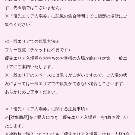
す。先着順ではございません。
※「優先エリア入場券」に記載の集合時間までに指定の場所にご
集合ください。
≪一般エリアでの観覧方法≫
フリー観覧（チケットは不要です）
優先エリア入場券をお持ちのお客様の入場が終わり次第、一般エ
リアにご案内いたします。
※一般エリアのスペースには限りがございますので、ご入場の状
況によっては一般エリアでの観覧ができない場合もございます。
あらかじめご了承ください。
≪「優先エリア入場券」に関する注意事項＞
※[対象商品]をご購入につき「優先エリア入場券」を1枚お渡しい
たします。
※複数枚ご購入いただいても「優先エリア入場券」はお一人様1会