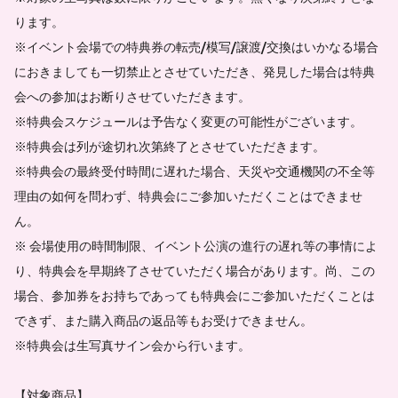
ります。
※イベント会場での特典券の転売/模写/譲渡/交換はいかなる場合
におきましても一切禁止とさせていただき、発見した場合は特典
会への参加はお断りさせていただきます。
※特典会スケジュールは予告なく変更の可能性がございます。
※特典会は列が途切れ次第終了とさせていただきます。
※特典会の最終受付時間に遅れた場合、天災や交通機関の不全等
理由の如何を問わず、特典会にご参加いただくことはできませ
ん。
※ 会場使用の時間制限、イベント公演の進行の遅れ等の事情によ
り、特典会を早期終了させていただく場合があります。尚、この
場合、参加券をお持ちであっても特典会にご参加いただくことは
できず、また購入商品の返品等もお受けできません。
※特典会は生写真サイン会から行います。
【対象商品】