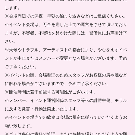
します。
※会場周辺での深夜・早朝の泊まり込みなどはご遠慮ください。
※イベント会場は、万全を期した上での運営をさせて頂いており
ますが、不審者、不審物を見かけた際には、警備員にお声掛け下
さい。
※天候やトラブル、アーティストの都合により、やむをえずイベ
ントが中止またはメンバーが変更となる場合がございます。予め
ご了承ください。
※イベントの際、会場整理のためスタッフがお客様の肩や腕など
に触れる場合がございますので、予めご了承ください。
※開催時間は若干前後する可能性がございます。
※メンバー、イベント運営関係スタッフ等への誹謗中傷、モラル
に反する発言・行動は禁止いたします。
※イベント会場内での飲食は会場の規定に従っていただくようお
願い致します。
※ゴミは各自の責任で処理、またはお持ち帰りいただくようお願