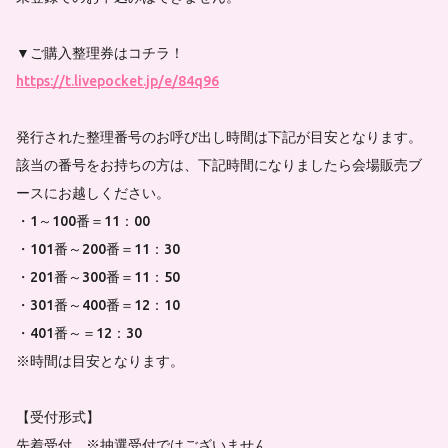
▼ご購⼊整理券はコチラ！
https://t.livepocket.jp/e/84q96
発行された整理番号のお呼び出し時間は下記が目安となります。
該当の番号をお持ちの方は、下記時間になりましたら会場販売ブ
ースにお越しください。
・1～100番＝11：00
・101番～200番＝11：30
・201番～300番＝11：50
・301番～400番＝12：10
・401番～＝12：30
※時間は目安となります。
【受付形式】
先着受付 ※抽選受付ではございません。