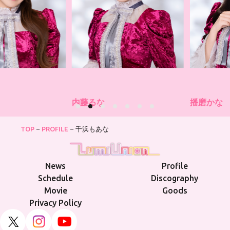
内藤るな
播磨かな
TOP
PROFILE
千浜もあな
News
Profile
Schedule
Discography
Movie
Goods
Privacy Policy