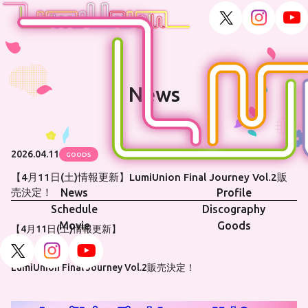
News
2026.04.11
GOODS
【4月11日(土)情報更新】LumiUnion Final Journey Vol.2販
News
Profile
売決定！
Schedule
Discography
Movie
Goods
【4月11日(土)情報更新】
LumiUnion Final Journey Vol.2販売決定！