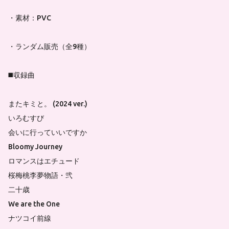
・素材：PVC
・ランダム販売（全9種）
◼️収録曲
またキミと。 (2024 ver.)
いろむすび
会いに行っていいですか
Bloomy Journey
ロマンスはエチュード
桜梅桃李夢物語・弐
二十歳
We are the One
ナツコイ前線