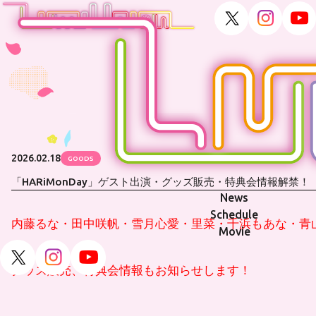
2026.02.18
GOODS
「HARiMonDay」ゲスト出演・グッズ販売・特典会情報解禁！
News
Schedule
内藤るな・田中咲帆・雪月心愛・里菜・千浜もあな・青
Movie
グッズ販売、特典会情報もお知らせします！