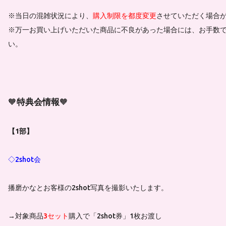
※当日の混雑状況により、
購入制限を都度変更
させていただく場合
※万一お買い上げいただいた商品に不良があった場合には、お手数
い。
🧡
特典会情報
🧡
【1部】
◇2shot会
播磨かなとお客様の2shot写真を撮影いたします。
→対象商品
3セット
購入で「2shot券」1枚お渡し