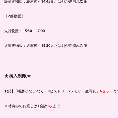
終演後物販：終演後～14:45または列が途切れ次第
【2部物販】
先行物販：15:30～17:00
終演後物販：終演後～19:30または列が途切れ次第
★
購入制限
★
1会計「播磨かな かなりー!!ヒストリー×メモリー生写真」
6セット
ま
※特典券のお渡しは1会計
1枚
まで