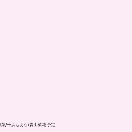
菜/千浜もあな/青山菜花 予定