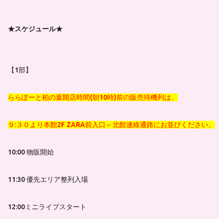
★スケジュール★
【1部】
ららぽーと柏の葉開店時間(朝10時)前の販売待機列は、
９:３０より本館2F ZARA前入口～北館連絡通路にお並びください。
10:00 物販開始
11:30 優先エリア整列入場
12:00ミニライブスタート