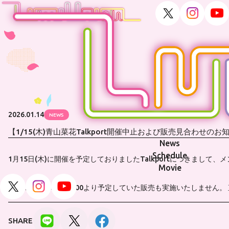
2026.01.14
NEWS
【1/15(木)青山菜花Talkport開催中止および販売見合わせのお
News
Schedule
1月15日(木)に開催を予定しておりましたTalkportにつきま
Movie
これに伴い、本日12:00より予定していた販売も実施いたしません
SHARE