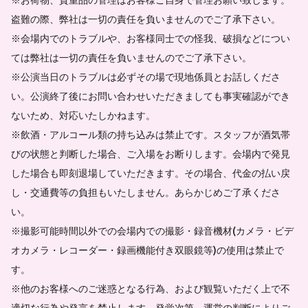
盗難の際、弊社は一切の責任を負いませんのでご了承下さい。
※会場内でのトラブルや、お客様同士での怪我、破損などについ
ては弊社は一切の責任を負いませんのでご了承下さい。
※公演当日のトラブルは必ずその場で現地係員とお話しくださ
い。公演終了後にお問い合わせいただきましても事実確認ができ
ないため、対応いたしかねます。
※飲酒・アルコール類の持ち込みは禁止です。スタッフが酒気帯
びの状態と判断した場合、ご入場をお断りします。会場内で発見
した場合も即刻退場していただきます。その場合、代金の払い戻
し・交通費等の負担もいたしません。あらかじめご了承くださ
い。
※撮影可能時間以外での会場内での撮影・録音機材(カメラ・ビデ
オカメラ・レコーダー・録画機能付き双眼鏡等)の使用は禁止で
す。
※他のお客様へのご迷惑となる行為、および観覧いただく上で不
適切な行為や発言を禁止します。発覚次第、運営の判断によりご