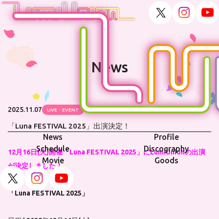
News
2025.11.07
LIVE・EVENT
「Luna FESTIVAL 2025」出演決定！
News
Profile
Schedule
Discography
12月16日(火)開催「Luna FESTIVAL 2025」にLumiUnionの出演
Movie
Goods
が決定しました！
「Luna FESTIVAL 2025」