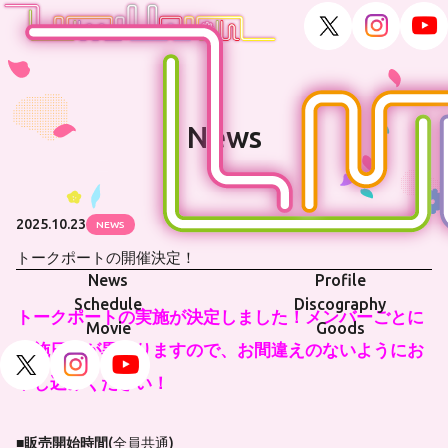
News
2025.10.23
NEWS
トークポートの開催決定！
News
Profile
Schedule
Discography
トークポートの実施が決定しました！メンバーごとに
Movie
Goods
実施日時が異なりますので、お間違えのないようにお
申し込みください！
■販売開始時間
(全員共通)