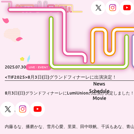
2025.07.30
LIVE・EVENT
<TIF2025>8月3日(日)グランドフィナーレに出演決定！
News
Schedule
8月3日(日)グランドフィナーレにLumiUnionの出演が決定しました
Movie
■出演メンバー
内藤るな、播磨かな、雪月心愛、里菜、田中咲帆、千浜もあな、青