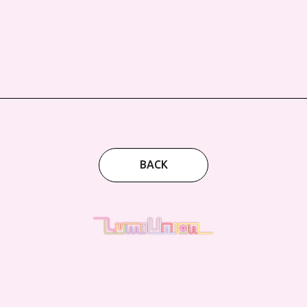
BACK
！