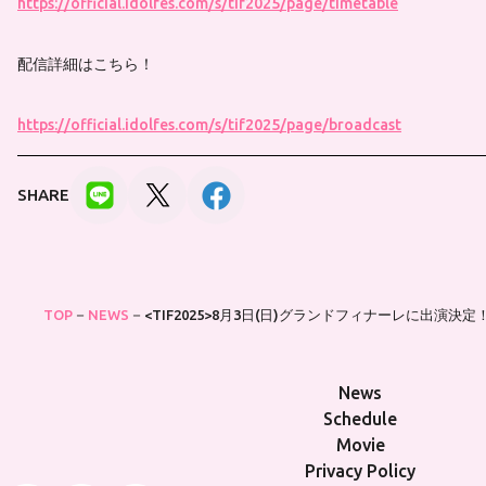
https://official.idolfes.com/s/tif2025/page/timetable
配信詳細はこちら！
https://official.idolfes.com/s/tif2025/page/broadcast
SHARE
TOP
NEWS
<TIF2025>8月3日(日)グランドフィナーレに出演決定
News
Schedule
Movie
Privacy Policy