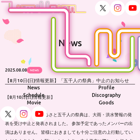
News
2025.08.08
NEWS
【8月10日(日)情報更新】「五千人の祭典」中止のお知らせ
News
Profile
Schedule
Discography
【8月10日(日)情報更新】
Movie
Goods
本日、町野町でのふるさと五千人の祭典は、大雨・洪水警報の発
表を受け中止と発表されました。 参加予定であったメンバーの出
演はありません。 皆様におきましても十分ご注意の上行動してい