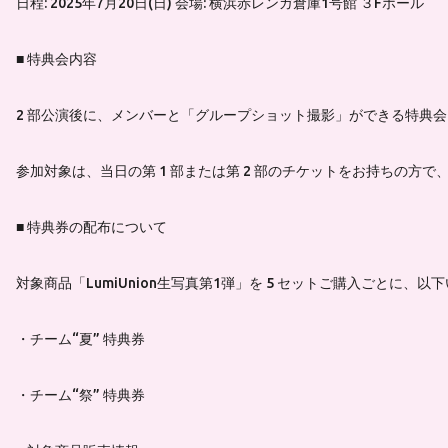
日程: 2025年7月20日(日) 会場: 横浜赤レンガ倉庫1号館 ３Fホール
■ 特典会内容
2 部公演後に、メンバーと「グループショット撮影」ができる特典
参加対象は、当日の第 1 部または第 2 部のチケットをお持ちの方で
■ 特典券の配布について
対象商品「LumiUnion生写真第1弾」を 5 セットご購入ごとに、以
・チーム“夏” 特典券
・チーム“祭” 特典券