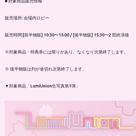
■ 対象商品販売情報
販売場所: 会場内ロビー
販売時間:[前半物販] 10:30〜15:00 / [後半物販] 15:30〜2 部終演後
※対象商品・特典券には限りがあり、なくなり次第終了します。
※ 後半物販は列が途切れ次第終了します。
▼対象商品「LumiUnion生写真第1弾」