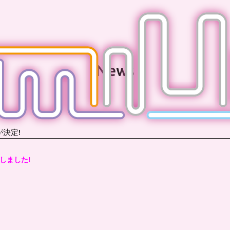
News
が決定!
定しました!