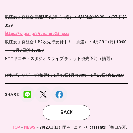
浪江女子発組合 最速HP先行（抽選）：4/18(金)18:00～4/27(日)2
3:59
https://w.pia.jp/s/janamie25hpss/
浪江女子発組合 HP2次先行受付中！（抽選）：4月28日(月) 10:00
～～5月7日(水)23:59
NTTドコモ・スタジオ＆ライブ チケット優先予約（抽選）
ぴあプレリザーブ(抽選)：5月19日(月)10:00～5月27日(火)23:59
SHARE
BACK
TOP
NEWS
7月20日(日）開催 エアトリpresents 「毎日が夏祭
り2025」