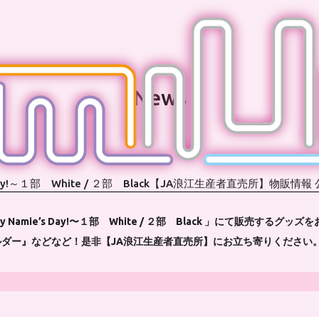
News
ay!～１部 White / ２部 Black【JA浪江生産者直売所】物販情報
Namie’s Day!〜１部 White / ２部 Black 」にて販売す
ダー』などなど！是非【JA浪江生産者直売所】にお立ち寄りください