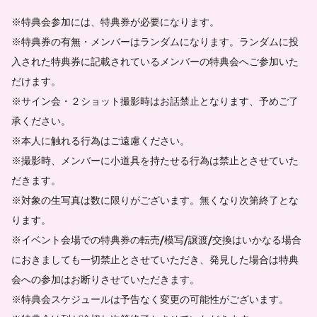
※特典会参加には、特典券が必要になります。
※特典券の有無・メンバーはランダムになります。ランダムに投
入された特典券に記載されているメンバーの特典会へご参加いた
だけます。
※サイン会・２ショット撮影時はお話禁止となります、予めご了
承ください。
※本人に触れる行為はご遠慮ください。
※撮影時、メンバーに小道具を持たせる行為は禁止とさせていた
だきます。
※対象の生写真は数に限りがございます。無くなり次第終了とな
ります。
※イベント会場での特典券の転売/模写/譲渡/交換はいかなる場合
におきましても一切禁止とさせていただき、発見した場合は特典
会への参加はお断りさせていただきます。
※特典会スケジュールは予告なく変更の可能性がございます。