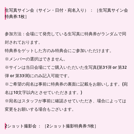
生写真サイン会（サイン・日付・宛名入り） ： ［生写真サイン会
特典券:1枚］
参加方法：会場にて発売している生写真に特典券がランダムで同
封されております。
特典券をゲットした方のみ特典会にご参加いただけます。
※メンバーの選択はできません。
※サインは当日会場にてご購入いただいた生写真(第31弾 or 第32
弾 or 第33弾)にのみ記入可能です。
※ご希望の宛名は事前に特典券の裏面に記載をお願いします。(宛
名は10文字以内とさせていただきます。)
※宛名はスタッフが事前に確認させていただき、場合によっては
変更をお願いする場合もございます。
2ショット撮影会 ： ［2ショット撮影特典券:1枚］