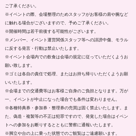
ご了承ください。
※イベントの際、会場整理のためスタッフがお客様の肩や腕など
に触れる場合がございますので、予めご了承ください。
※開催時間は若干前後する可能性がございます。
※メンバー、イベント運営関係スタッフ等への誹謗中傷、モラル
に反する発言・行動は禁止いたします。
※イベント会場内での飲食は会場の規定に従っていただくようお
願い致します。
※ゴミは各自の責任で処理、またはお持ち帰りいただくようお願
いいたします。
※会場までの交通費等はお客様ご自身のご負担となります。万が
一、イベントが中止になった場合でも条件は変わりません。
※各種特典券・参加券・整理券の売買は固く禁止いたします。ま
た、偽造・複製等の不正は犯罪ですので、発覚した場合はイベン
トへの参加をお断りするとともに警察に通報いたします。
※脚立や台の上に乗った状態でのご観覧はご遠慮願います。