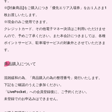
す。
※[対象商品]をご購入につき「優先エリア入場券」をお１人さま1
枚お渡しいたします。
※現金のみご使用できます。
クレジットカード、その他電子マネー決済はご利用いただけませ
んので、予めご了承ください。また本会計につきましては、各種
ポイントサービス、駐車場サービスの対象外とさせていただきま
す。
商品購入について
混雑緩和の為、「商品購入の為の整理番号」発行いたします。
下記をご確認のうえご参加ください。
「LivePocket」への会員登録後に、ご予約ください。
未登録でのお申込みはできません。