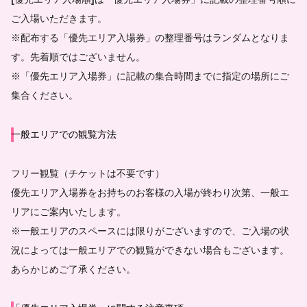
ご入場いただきます。
※配布する「優先エリア入場券」の整理番号はランダムとなりま
す。先着順ではございません。
※「優先エリア入場券」に記載の集合時間までに指定の場所にご
集合ください。
一般エリアでの観覧方法
フリー観覧（チケットは不要です）
優先エリア入場券をお持ちのお客様の入場が終わり次第、一般エ
リアにご案内いたします。
※一般エリアのスペースには限りがございますので、ご入場の状
況によっては一般エリアでの観覧ができない場合もございます。
あらかじめご了承ください。