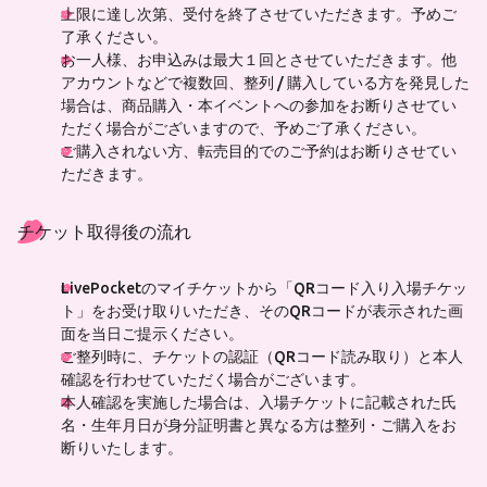
上限に達し次第、受付を終了させていただきます。予めご
了承ください。
お一人様、お申込みは最大１回とさせていただきます。他
アカウントなどで複数回、整列 / 購入している方を発見した
場合は、商品購入・本イベントへの参加をお断りさせてい
ただく場合がございますので、予めご了承ください。
ご購入されない方、転売目的でのご予約はお断りさせてい
ただきます。
チケット取得後の流れ
LivePocketのマイチケットから「QRコード入り入場チケッ
ト」をお受け取りいただき、そのQRコードが表示された画
面を当日ご提示ください。
ご整列時に、チケットの認証（QRコード読み取り）と本人
確認を行わせていただく場合がございます。
本人確認を実施した場合は、入場チケットに記載された氏
名・生年月日が身分証明書と異なる方は整列・ご購入をお
断りいたします。