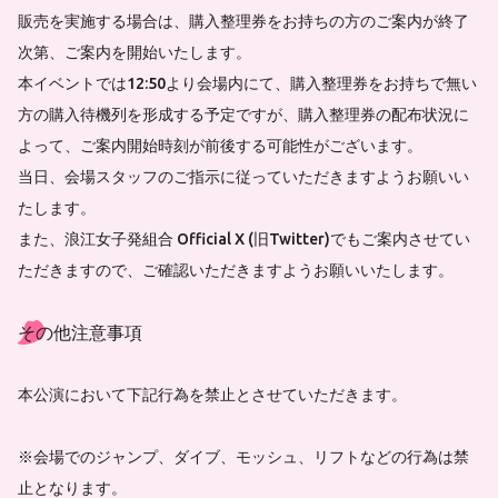
販売を実施する場合は、購入整理券をお持ちの方のご案内が終了
次第、ご案内を開始いたします。
本イベントでは12:50より会場内にて、購入整理券をお持ちで無い
方の購入待機列を形成する予定ですが、購入整理券の配布状況に
よって、ご案内開始時刻が前後する可能性がございます。
当日、会場スタッフのご指示に従っていただきますようお願いい
たします。
また、浪江女子発組合 Official X (旧Twitter)でもご案内させてい
ただきますので、ご確認いただきますようお願いいたします。
その他注意事項
本公演において下記行為を禁止とさせていただきます。
※会場でのジャンプ、ダイブ、モッシュ、リフトなどの行為は禁
止となります。