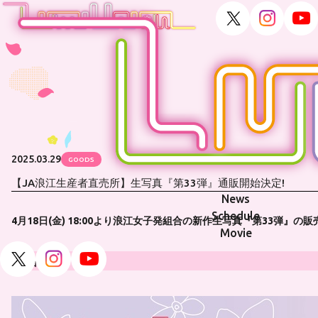
2025.03.29
GOODS
【JA浪江生産者直売所】生写真『第33弾』通販開始決定!
News
Schedule
4月18日(金) 18:00より浪江女子発組合の新作生写真『第33弾
Movie
商品情報